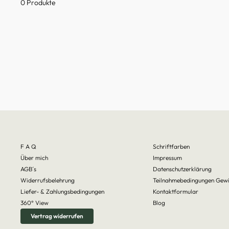
0 Produkte
F A Q
Schriftfarben
Über mich
Impressum
AGB´s
Datenschutzerklärung
Widerrufsbelehrung
Teilnahmebedingungen Gewi
Liefer- & Zahlungsbedingungen
Kontaktformular
360° View
Blog
Vertrag widerrufen