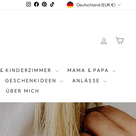
WÄHRUNG
Instagram
Facebook
Pinterest
TikTok
Deutschland (EUR €)
EINLOGG
EIN
 & KINDERZIMMER
MAMA & PAPA
GESCHENKIDEEN
ANLÄSSE
ÜBER MICH