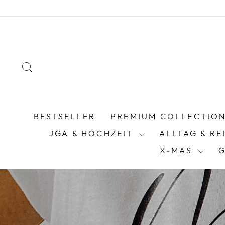
Direkt
zum
Inhalt
SUCHE
BESTSELLER
PREMIUM COLLECTIO
JGA & HOCHZEIT
ALLTAG & RE
X-MAS
G