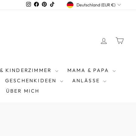
WÄHRUNG
Instagram
Facebook
Pinterest
TikTok
Deutschland (EUR €)
EINLOGG
EIN
 & KINDERZIMMER
MAMA & PAPA
GESCHENKIDEEN
ANLÄSSE
ÜBER MICH