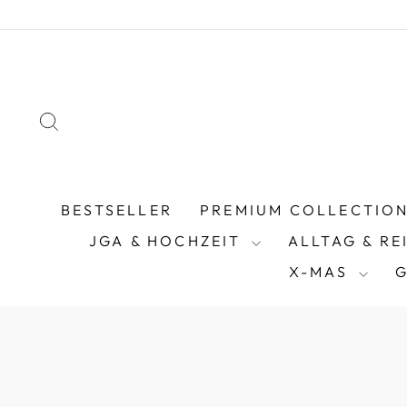
Direkt
zum
Inhalt
SUCHE
BESTSELLER
PREMIUM COLLECTIO
JGA & HOCHZEIT
ALLTAG & RE
X-MAS
G