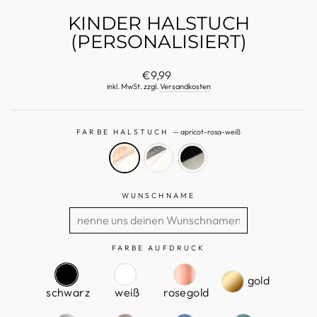
KINDER HALSTUCH
(PERSONALISIERT)
Normaler
€9,99
Preis
inkl. MwSt. zzgl.
Versandkosten
FARBE HALSTUCH
—
apricot-rosa-weiß
WUNSCHNAME
FARBE AUFDRUCK
gold
schwarz
weiß
rosegold