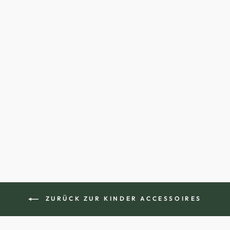
KINDER HALSTUCH
(PERSONALISIERT)
€9,99
ZURÜCK ZUR KINDER ACCESSOIRES