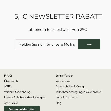
5,-€ NEWSLETTER RABATT
ab einem Einkausfwert von 29€
MELDEN
ABONNIEREN
SIE
SICH
FÜR
UNSERE
MAILINGLISTE
AN
F A Q
Schriftfarben
Über mich
Impressum
AGB´s
Datenschutzerklärung
Widerrufsbelehrung
Teilnahmebedingungen Gewinnspiel
Liefer- & Zahlungsbedingungen
Kontaktformular
360° View
Blog
Vertrag widerrufen