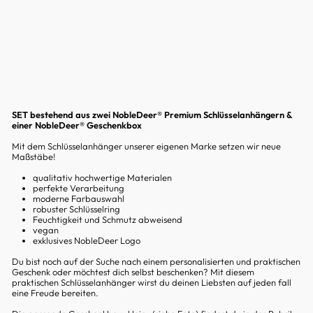
Preis
Sonderpreis
€29,99
Sparen 9%
Reduziert
SET bestehend aus zwei NobleDeer® Premium Schlüsselanhängern &
einer NobleDeer® Geschenkbox
Mit dem Schlüsselanhänger unserer eigenen Marke setzen wir neue
Maßstäbe!
qualitativ hochwertige Materialen
perfekte Verarbeitung
moderne Farbauswahl
robuster Schlüsselring
Feuchtigkeit und Schmutz abweisend
vegan
exklusives NobleDeer Logo
Du bist noch auf der Suche nach einem personalisierten und praktischen
Geschenk oder möchtest dich selbst beschenken? Mit diesem
praktischen Schlüsselanhänger wirst du deinen Liebsten auf jeden fall
eine Freude bereiten.