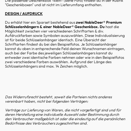
Die passende Geschenkbox -klein- (siehe Foto) findest du in der Rubrik
"Geschenkboxen" und ist nicht im Lieferumfang enthalten.
DESIGN / AUFDRUCK
Du erhälst hier ein Sparset bestehend aus
zwei NobleDeer® Premium
Schlüsselanhängern & einer NobleDeer® Geschenkbox. Du
hast die
Möglichkeit zwischen vier verschiedenen Schriftarten & div.
Aufdruckfarben sowie Symbolen auszuwählen. Diese Individualisierung
ist für beide Schlüsselanhänger identisch. Eine Übersicht der
Schriftarten findest du bei den Beispielfotos. Je Schlüsselanhänger
kannst du oben in entsprechende Feld deinen Wunschnamen eintragen,
auch bei der Farbe des jeweiligen Schlüsselanhängers kannst du
entweder zwei identische Farben nehmen oder wie in den Beispielfotos
zwei verschiedene Farben auswählen. Aufgrund der Länge des
Schlüsselanhängers sind max. 14 Zeichen möglich.
Das Widerrufsrecht besteht, soweit die Parteien nichts anderes
vereinbart haben, nicht bei folgenden Verträgen:
Verträge zur Lieferung von Waren, die nicht vorgefertigt sind und für
deren Herstellung eine individuelle Auswahl oder Bestimmung durch
den Verbraucher maßgeblich ist oder die eindeutig auf die persönlichen
Bedürfnisse des Verbrauchers zugeschnitten sind.