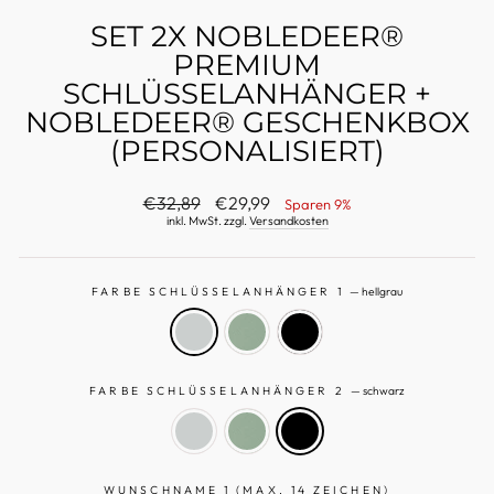
SET 2X NOBLEDEER®
PREMIUM
SCHLÜSSELANHÄNGER +
NOBLEDEER® GESCHENKBOX
(PERSONALISIERT)
Normaler
Sonderpreis
€32,89
€29,99
Sparen 9%
Preis
inkl. MwSt. zzgl.
Versandkosten
FARBE SCHLÜSSELANHÄNGER 1
—
hellgrau
FARBE SCHLÜSSELANHÄNGER 2
—
schwarz
WUNSCHNAME 1 (MAX. 14 ZEICHEN)