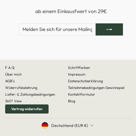
ab einem Einkausfwert von 29€
MELDEN
ABONNIEREN
SIE
SICH
FÜR
UNSERE
MAILINGLISTE
AN
F A Q
Schriftfarben
Über mich
Impressum
AGB´s
Datenschutzerklärung
Widerrufsbelehrung
Teilnahmebedingungen Gewinnspiel
Liefer- & Zahlungsbedingungen
Kontaktformular
360° View
Blog
Vertrag widerrufen
WÄHRUNG
Deutschland (EUR €)