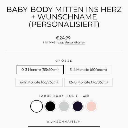
BABY-BODY MITTEN INS HERZ
+ WUNSCHNAME
(PERSONALISIERT)
Normaler
€24,99
Preis
inkl. MwSt. zzgl.
Versandkosten
GRÖSSE
0-3 Monate (53/60cm)
3-6 Monate (60/66cm)
6-12 Monate (66/76cm)
12-18 Monate (76/86cm)
FARBE BABY-BODY
—
weiß
WUNSCHNAME/N