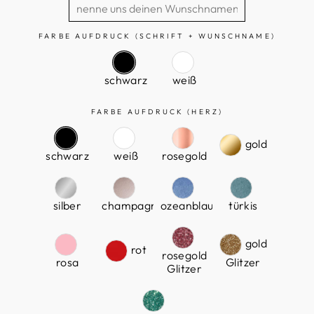
FARBE AUFDRUCK (SCHRIFT + WUNSCHNAME)
schwarz
weiß
FARBE AUFDRUCK (HERZ)
gold
schwarz
weiß
rosegold
silber
champagner
ozeanblau
türkis
gold
rot
rosegold
rosa
Glitzer
Glitzer