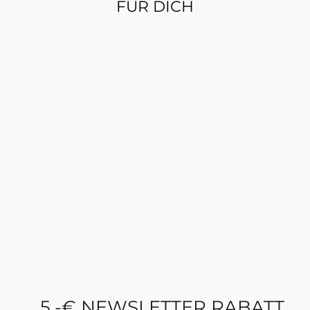
FÜR DICH
BABY-BODY MITTEN
INS HERZ +
WUNSCHNAME
(PERSONALISIERT)
€24,99
5,-€ NEWSLETTER RABATT