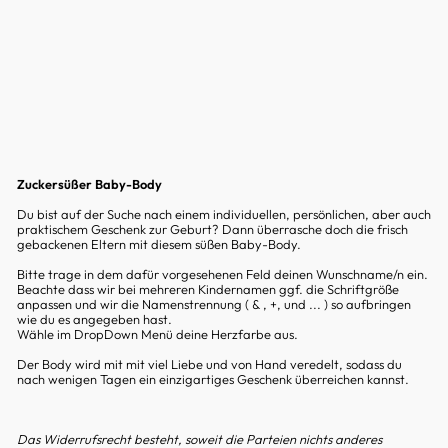
I
E
R
T
)
€24,99
Zuckersüßer Baby-Body
Du bist auf der Suche nach einem individuellen, persönlichen, aber auch
praktischem Geschenk zur Geburt? Dann überrasche doch die frisch
gebackenen Eltern mit diesem süßen Baby-Body.
Bitte trage in dem dafür vorgesehenen Feld deinen Wunschname/n ein.
Beachte dass wir bei mehreren Kindernamen ggf. die Schriftgröße
anpassen und wir die Namenstrennung ( & , +, und ... ) so aufbringen
wie du es angegeben hast.
Wähle im DropDown Menü deine Herzfarbe aus.
Der Body wird mit mit viel Liebe und von Hand veredelt, sodass du
nach wenigen Tagen ein einzigartiges Geschenk überreichen kannst.
Das Widerrufsrecht besteht, soweit die Parteien nichts anderes