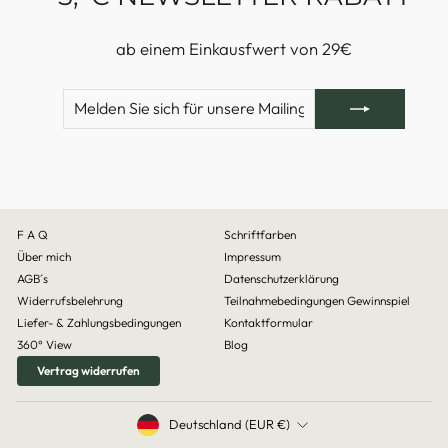
ab einem Einkausfwert von 29€
MELDEN
ABONNIEREN
SIE
SICH
FÜR
UNSERE
MAILINGLISTE
AN
F A Q
Schriftfarben
Über mich
Impressum
AGB´s
Datenschutzerklärung
Widerrufsbelehrung
Teilnahmebedingungen Gewinnspiel
Liefer- & Zahlungsbedingungen
Kontaktformular
360° View
Blog
Vertrag widerrufen
WÄHRUNG
Deutschland (EUR €)